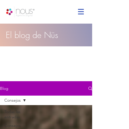
El blog de Nüs
Blog
Consejos
Todas las
entradas
Consejos