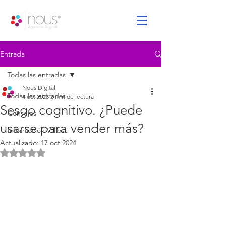
Entrada
Todas las entradas
Nous Digital
Todas las entradas
4 oct 2023
2 min de lectura
Sesgo cognitivo. ¿Puede
Consejos
usarse para vender más?
Información Valiosa
Actualizado:
17 oct 2024
Obtuvo NaN de 5 estrellas.