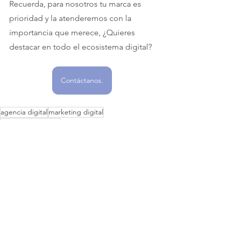
Recuerda, para nosotros tu marca es 
prioridad y la atenderemos con la 
importancia que merece, ¿Quieres 
destacar en todo el ecosistema digital? 
Contáctanos.
agencia digital
marketing digital
información valiosa
Información Valiosa
Ver todo
Entradas recientes