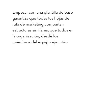
Empezar con una plantilla de base 
garantiza que todas tus hojas de 
ruta de marketing compartan 
estructuras similares, que todos en 
la organización, desde los 
miembros del equip
o ejecutivo 
hasta los representantes de 
marketing, pueden consultar 
rápidamente
Sigue pendiente de nuestro blog, 
vendrán más Volúmenes del 
Diccionario de Marketing Digital, todo 
con el fin de que comprendas cuando 
te hablan sobre este tema y puedas 
aplicar los conceptos a tu marca.