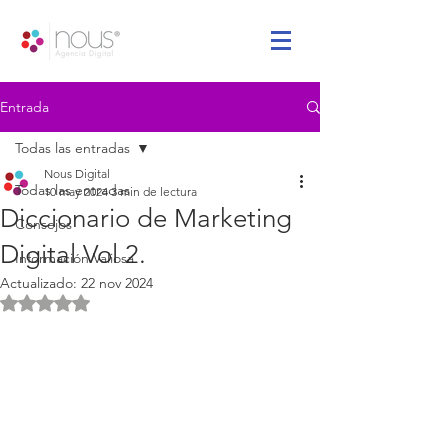
Entrada
Todas las entradas
Nous Digital
Todas las entradas
10 may 2024
3 min de lectura
Diccionario de Marketing
Consejos
Digital Vol 2.
Información Valiosa
Actualizado:
22 nov 2024
Obtuvo NaN de 5 estrellas.