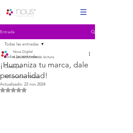
Entrada
Todas las entradas
Nous Digital
Todas las entradas
4 jul 2023
2 min de lectura
¡Humaniza tu marca, dale
Consejos
personalidad!
Información Valiosa
Actualizado:
22 nov 2024
Obtuvo NaN de 5 estrellas.