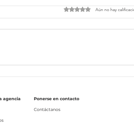
Obtuvo 0 de 5 estrellas.
Aún no hay calificac
El Marketing de Contenido,
Dicc
una estrategia poderosa para
Digit
tu marca.
a agencia
Ponerse en contacto
Contáctanos
os