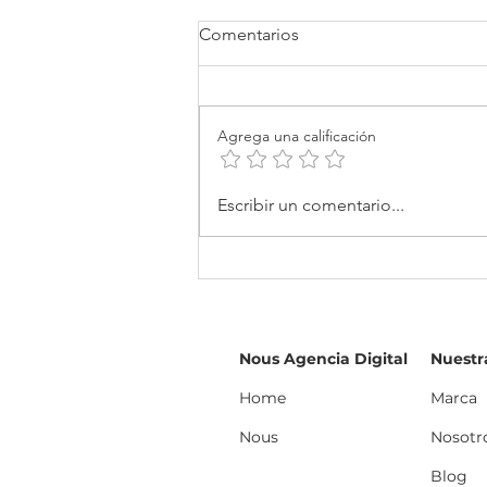
Comentarios
Agrega una calificación
Diccionario de Marketing
Escribir un comentario...
Digital Vol. 3
Nous Agencia Digital
Nuestr
Home
Marca
Nous
Nosotr
Blog