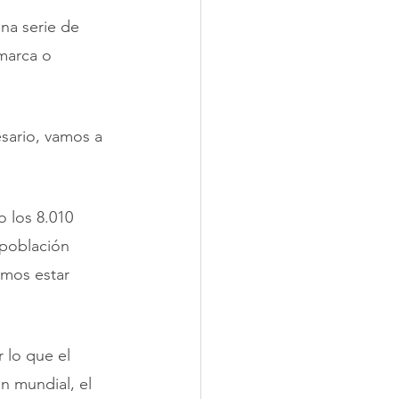
na serie de 
marca o 
esario, vamos a 
 los 8.010 
 población 
amos estar 
 lo que el 
n mundial, el 