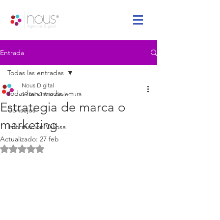
Entrada
Todas las entradas
Nous Digital
Todas las entradas
19 feb
2 min de lectura
Estrategia de marca o
Consejos
marketing
Información Valiosa
Actualizado:
27 feb
Obtuvo NaN de 5 estrellas.