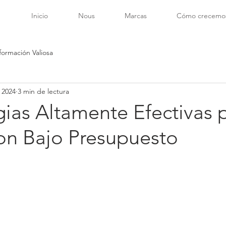
Inicio
Nous
Marcas
Cómo crecemo
formación Valiosa
 2024
3 min de lectura
gias Altamente Efectivas 
on Bajo Presupuesto
trellas.