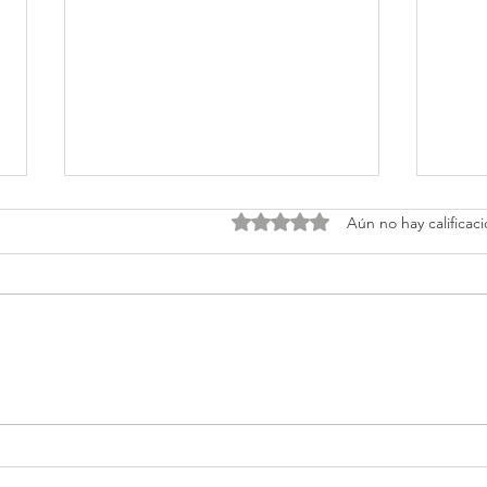
Obtuvo 0 de 5 estrellas.
Aún no hay calificac
Hooks que sí detienen el
El p
scroll
usar