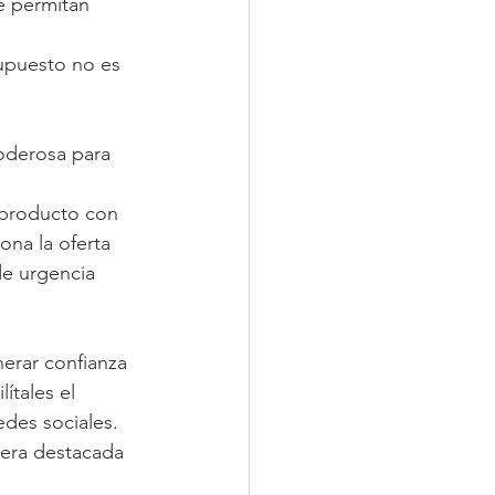
e permitan 
supuesto no es 
oderosa para 
 producto con 
ona la oferta 
de urgencia 
erar confianza 
ítales el 
des sociales. 
nera destacada 