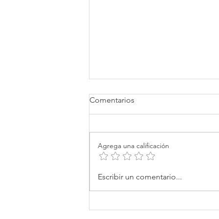
Comentarios
Agrega una calificación
¿Tu marca va a hablar de la
Escribir un comentario...
Feria de las Flores? Haz que
valga la pena.