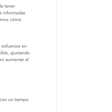
e tener 
es informadas 
ramos cómo 
 esfuerzos en 
ible, ajustando 
en aumentar el 
 con un tiempo 