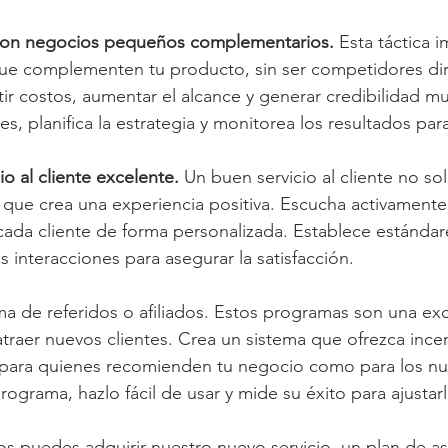
on negocios pequeños complementarios.
 Esta táctica i
e complementen tu producto, sin ser competidores dire
 costos, aumentar el alcance y generar credibilidad mut
es, planifica la estrategia y monitorea los resultados par
io al cliente excelente. 
Un buen servicio al cliente no so
 que crea una experiencia positiva. Escucha activament
 cada cliente de forma personalizada. Establece estándare
s interacciones para asegurar la satisfacción.
a de referidos o afiliados. Estos programas son una exc
atraer nuevos clientes. Crea un sistema que ofrezca incen
o para quienes recomienden tu negocio como para los nue
ograma, hazlo fácil de usar y mide su éxito para ajustarl
 puedes adquirir nuestro nuevo servicio, un plan de as