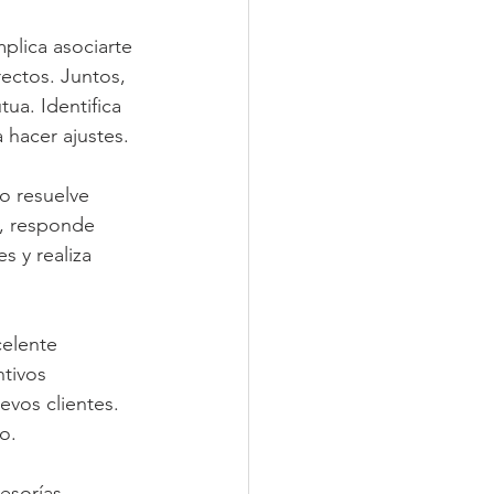
mplica asociarte 
ctos. Juntos, 
ua. Identifica 
a hacer ajustes.
lo resuelve 
e, responde 
s y realiza 
elente 
tivos 
vos clientes. 
o.
esorías 