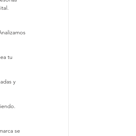
tal.
Analizamos 
ea tu 
adas y 
ciendo.
marca se 