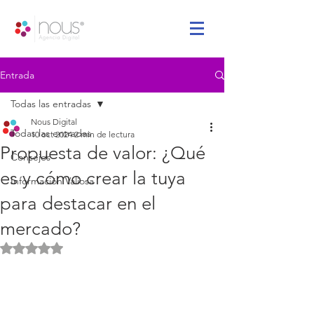
Entrada
Todas las entradas
Nous Digital
Todas las entradas
10 oct 2024
2 min de lectura
Propuesta de valor: ¿Qué
Consejos
es y cómo crear la tuya
Información Valiosa
para destacar en el
mercado?
Obtuvo NaN de 5 estrellas.