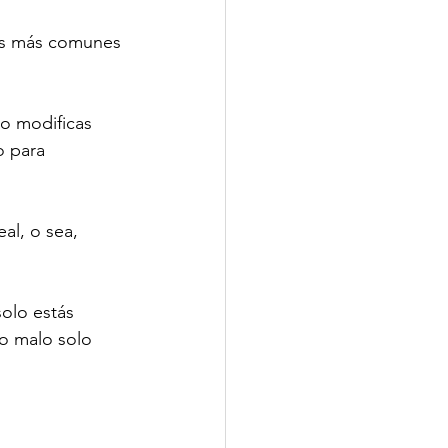
mas más comunes 
 o modificas 
o para 
al, o sea, 
solo estás 
o malo solo 