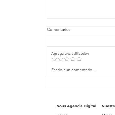
Comentarios
Agrega una calificación
¿Tu marca va a hablar de la
Escribir un comentario...
Feria de las Flores? Haz que
valga la pena.
Nous Agencia Digital
Nuestr