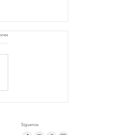
iones
roblema no es la IA. Es
la para lo más básico
Síguenos