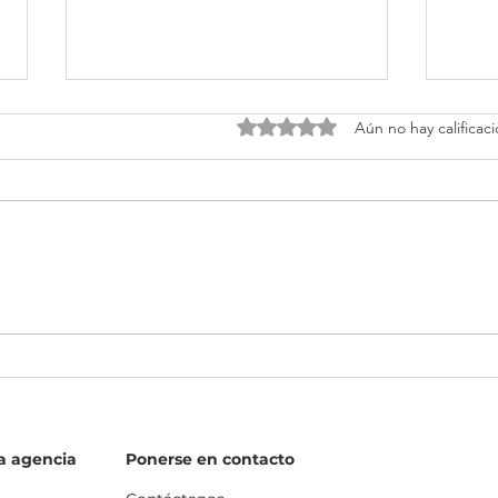
Obtuvo 0 de 5 estrellas.
Aún no hay calificac
Hooks que sí detienen el
El p
scroll
usar
a agencia
Ponerse en contacto