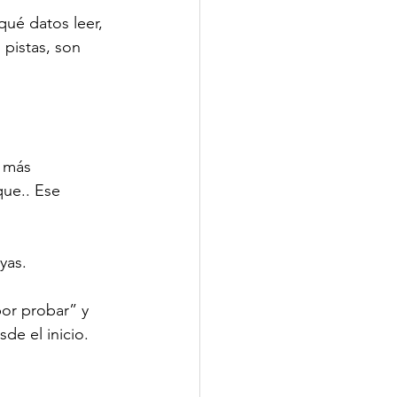
qué datos leer, 
pistas, son 
e más 
ue.. Ese 
yas.
por probar” y 
de el inicio.