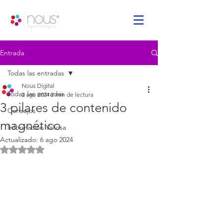
Entrada
Todas las entradas
Nous Digital
Todas las entradas
2 ago 2024
2 min de lectura
3 pilares de contenido
Consejos
magnético
Información Valiosa
Actualizado:
6 ago 2024
Obtuvo NaN de 5 estrellas.