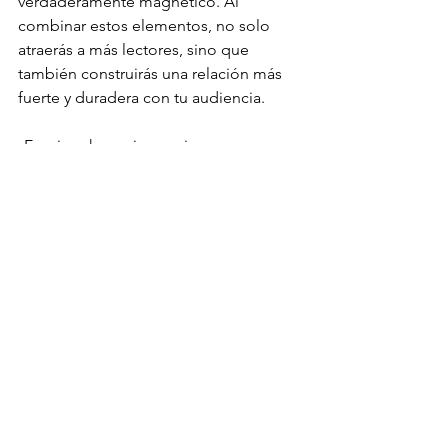
verdaderamente magnético. Al 
combinar estos elementos, no solo 
atraerás a más lectores, sino que 
también construirás una relación más 
fuerte y duradera con tu audiencia. 
¡Empieza hoy mismo a incorporar 
estos pilares en tu estrategia de 
contenido y observa cómo tu 
influencia y alcance crecen 
exponencialmente!
Si buscas una agencia que sepa cómo 
utilizar estos pilares, contáctanos. 
¡Queremos trabajar contigo!